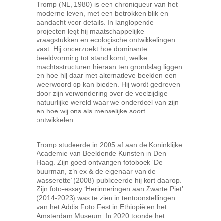
Tromp (NL, 1980) is een chroniqueur van het
moderne leven, met een betrokken blik en
aandacht voor details. In langlopende
projecten legt hij maatschappelijke
vraagstukken en ecologische ontwikkelingen
vast. Hij onderzoekt hoe dominante
beeldvorming tot stand komt, welke
machtsstructuren hieraan ten grondslag liggen
en hoe hij daar met alternatieve beelden een
weerwoord op kan bieden. Hij wordt gedreven
door zijn verwondering over de veelzijdige
natuurlijke wereld waar we onderdeel van zijn
en hoe wij ons als menselijke soort
ontwikkelen.
Tromp studeerde in 2005 af aan de Koninklijke
Academie van Beeldende Kunsten in Den
Haag. Zijn goed ontvangen fotoboek ‘De
buurman, z’n ex & de eigenaar van de
wasserette’ (2008) publiceerde hij kort daarop.
Zijn foto-essay ‘Herinneringen aan Zwarte Piet’
(2014-2023) was te zien in tentoonstellingen
van het Addis Foto Fest in Ethiopië en het
Amsterdam Museum. In 2020 toonde het