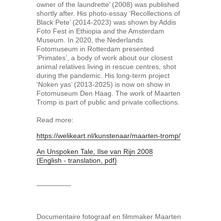
owner of the laundrette’ (2008) was published
shortly after. His photo-essay ‘Recollections of
Black Pete’ (2014-2023) was shown by Addis
Foto Fest in Ethiopia and the Amsterdam
Museum. In 2020, the Nederlands
Fotomuseum in Rotterdam presented
’Primates’, a body of work about our closest
animal relatives living in rescue centres, shot
during the pandemic. His long-term project
‘Noken yas’ (2013-2025) is now on show in
Fotomuseum Den Haag. The work of Maarten
Tromp is part of public and private collections.
Read more:
https://welikeart.nl/kunstenaar/maarten-tromp/
An Unspoken Tale, Ilse van Rijn 2008
(English - translation, pdf)
—————
Documentaire fotograaf en filmmaker Maarten